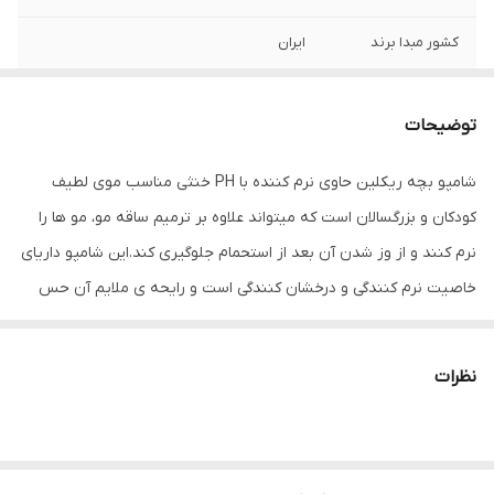
کشور مبدا برند
ایران
حجم
500 میلی‌لیتر
توضیحات
شامپو بچه ریکلین حاوی نرم کننده با PH خنثی مناسب موی لطیف
کودکان و بزرگسالان است که میتواند علاوه بر ترمیم ساقه مو، مو ها را
نرم کنند و از وز شدن آن بعد از استحمام جلوگیری کند.این شامپو داریای
خاصیت نرم کنندگی و درخشان کنندگی است و رایحه ی ملایم آن حس
خوشایندی هنگام استحمام ایجاد کند.شرکت ماه آرا تندیس می کوشد با
تهیه بهترین مواد اولیه از مهمترین تولید کنندگان آن و بسته بندی
نظرات
منحصر به فرد رضایت کامل هموطنان عزیز را جلب کند.