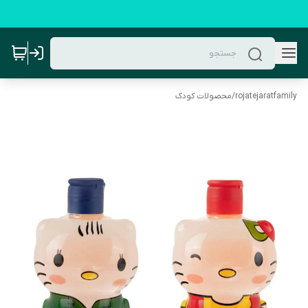
rojatejaratfamily
/
محصولات کودک