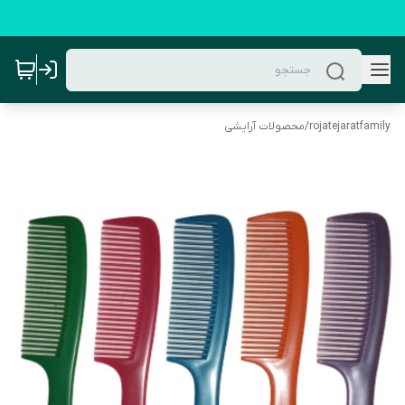
rojatejaratfamily
/
محصولات آرایشی