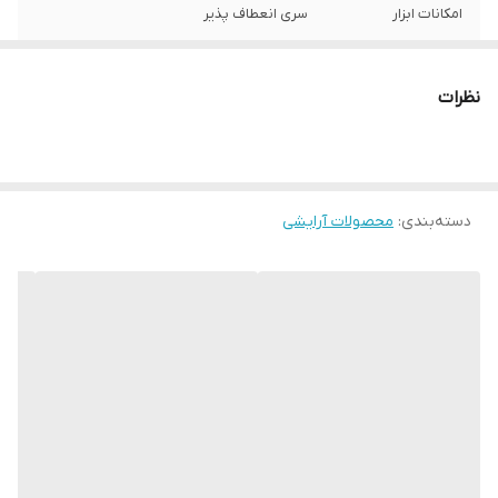
امکانات ابزار
سری انعطاف پذیر
جنس سری
پلاستیک
نظرات
سایر توضیحات
مناسب آقایان و بانوان
رنگ
چند رنگ
دسته‌بندی
:
محصولات آرایشی