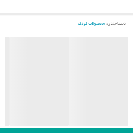
کردید کودک دیگر با استفاده از لگن مشکلی ندارد و به‌راحتی با این
موضوع کنار آمده، پوشک را کنار بگذارید و از شورت‌های آموزشی استفاده
دسته‌بندی
:
محصولات کودک
کنید. این کار اجازه می‌دهد کودک اعتماد به نفس بیشتری پیدا کند و پس
از مدتی خودش روی لگن بنشیند. شورت آموزشی فوق با داشتن تمامی
این ویژگی‌ها، حداکثر جذب رطوبت را داشته و هیچ‌گونه حساسیتی برای
کودک ایجاد نمی‌کند.