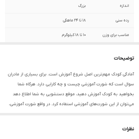
اندازه
بزرگ
رده سنی
18 تا 24 ماهگی
مناسب برای وزن
10 تا 18 کیلوگرم
طراحی شده برای
پسران و دختران
توضیحات
جنس
پنبه
آمادگی کودک مهم‌ترین اصل شروع آموزش است. برای بسیاری از مادران
رنگ
چند رنگ
سوال است که شورت آموزشی چیست و چه کارایی دارد. هرگاه شما
بخواهید به کودک آموزش دهید، موقع دستشویی به شما اطلاع دهد
می‌توان از این شورت‌‌های آموزشی استفاده کرد. در واقع شورت آموزشی،
شورتی است که لایه داخلی حوله‌ای داشته و جنس لایه خارجی آن
به‌گونه‌ای است که از پس‌دادن نم به بیرون کار جلوگیری می‌کند. این
نظرات
شورت‌ها قابل شست‌و‌شو و استفاده مجدد هستند. زمانی‌که احساس