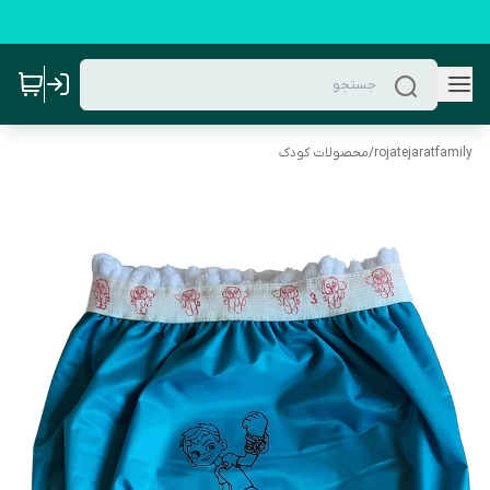
rojatejaratfamily
/
محصولات کودک