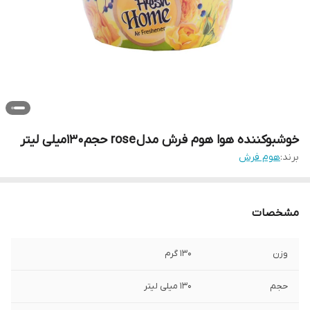
خوشبوکننده هوا هوم فرش مدل rose حجم130میلی لیتر
برند:
هوم فرش
مشخصات
وزن
130 گرم
حجم
130 میلی لیتر