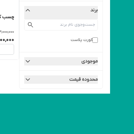
برند
چسب کمر ب
3,000,000
200,000
کورت پلاست
موجودی
محدوده قیمت