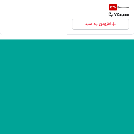
900,000
16
%
750,000
افزودن به سبد