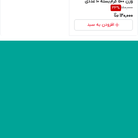
وزن 500 گرم بسته 10 عددی
180,000
33
%
120,000
افزودن به سبد