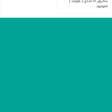
سه رول 18 عددی ( کوچک )
ناموجود