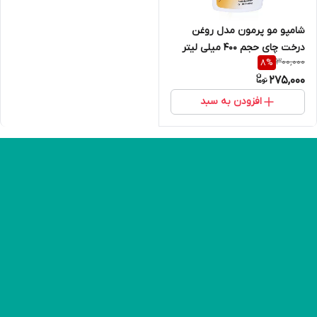
شامپو مو پرمون مدل روغن
درخت چای حجم 400 میلی لیتر
300,000
8
%
275,000
افزودن به سبد