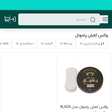
واکس کفش پامچال
پربازدیدترین
برندها
قیمت
دسته‌بندی
فقط م
واکس کفش پامچال مدل BLACK