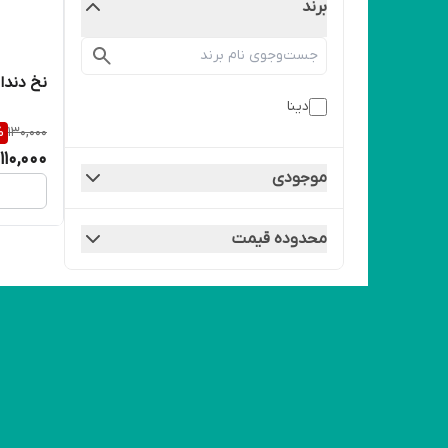
برند
نخ دندا
دینا
%
130,000
110,000
موجودی
محدوده قیمت