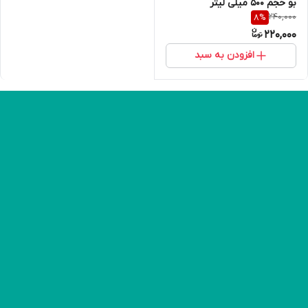
بو حجم 500 میلی لیتر
240,000
8
%
220,000
افزودن به سبد