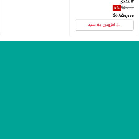
12 عددی
950,000
10
%
850,000
افزودن به سبد