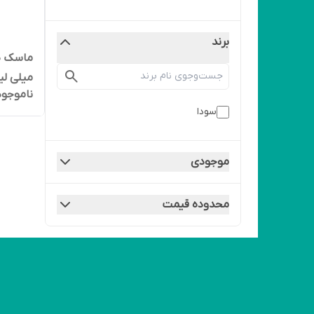
برند
میلی لی
ناموجود
75 میلی لیتر
سودا
موجودی
محدوده قیمت