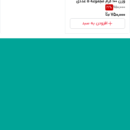
وزن 100 گرم مجموعه 5 عددی
950,000
21
%
750,000
افزودن به سبد