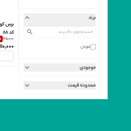
برند
برس کو
کد 88
%
125,000
110,000
موبان
موجودی
محدوده قیمت