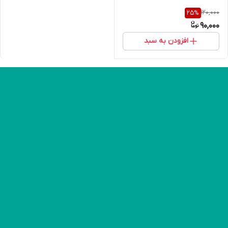
120,000
25
%
90,000
افزودن به سبد