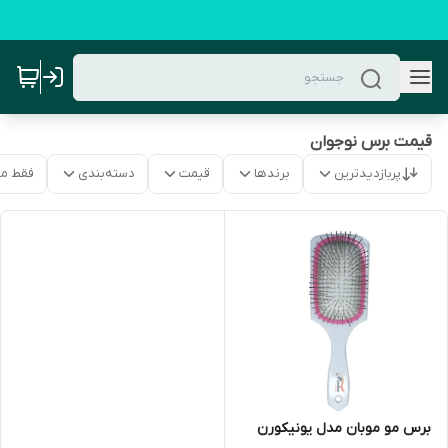
قیمت برس نوجوان
پربازدیدترین
برندها
قیمت
دسته‌بندی
فقط م
برس مو موبان مدل یونیکورن