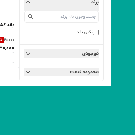
برند
باند کشی م
نگین باند
%
40,000
30,000
موجودی
محدوده قیمت