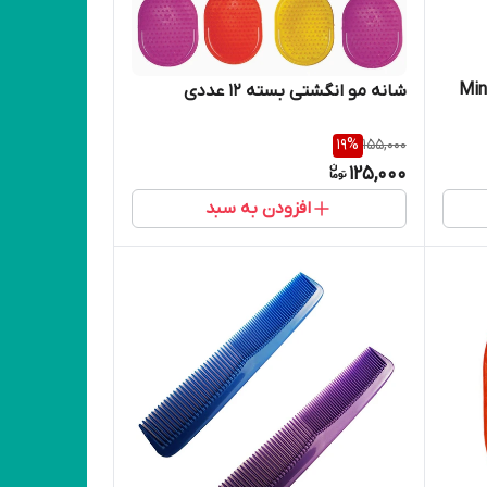
Minicmb-1
شانه مو انگشتی بسته 12 عددی
19
%
155,000
125,000
افزودن به سبد