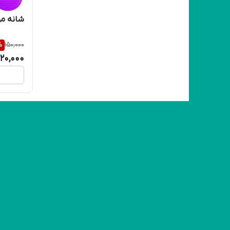
شانه مو 
%
150,000
120,000