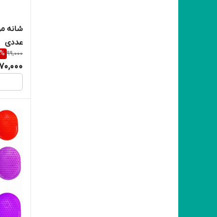
عددی
%
99,000
70,000