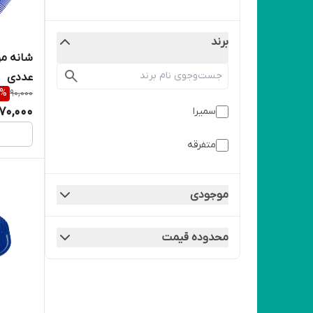
برند
عددی
%
90,000
70,000
سمیرا
متفرقه
موجودی
محدوده قیمت