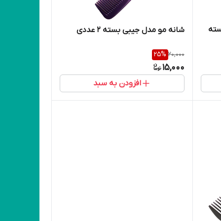
انگشتی کد 0054 بسته
شانه مو مدل جیبی بسته 2 عددی
25
%
20,000
15,000
افزودن به سبد