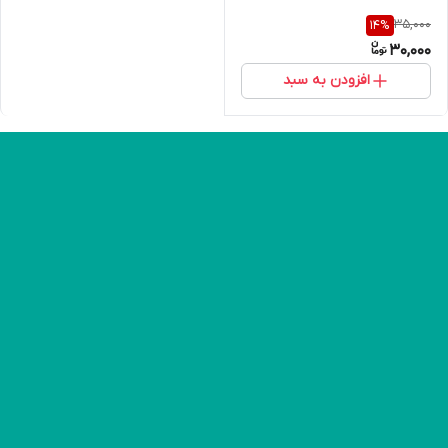
35,000
14
%
30,000
افزودن به سبد