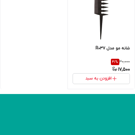
شانه مو مدل R037
30,000
41
%
17,500
افزودن به سبد