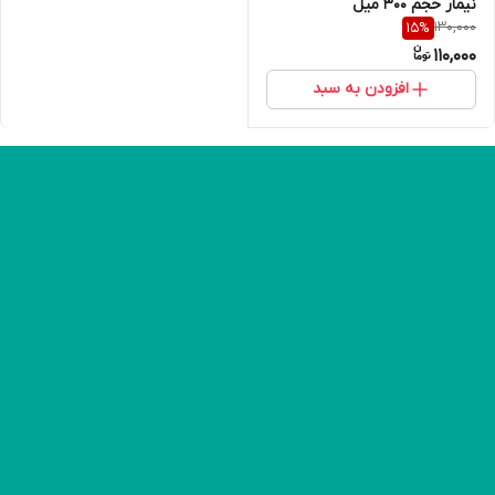
نیمار حجم 300 میل
130,000
15
%
110,000
افزودن به سبد