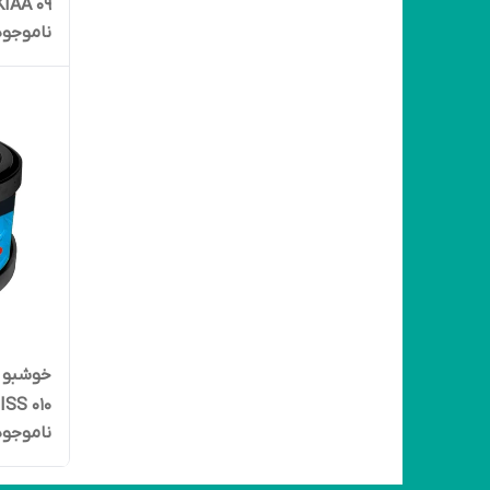
KIAA 09
ناموجود
خوشبو ک
ISS 010
ناموجود