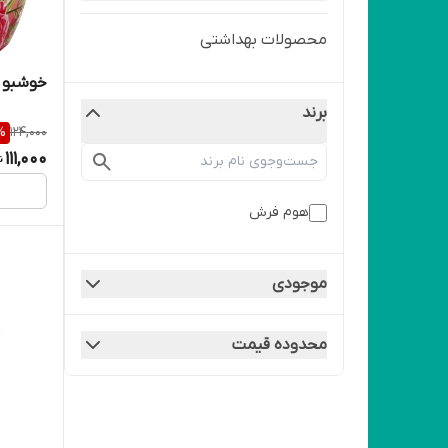
محصولات بهداشتی
خوشبو 
برند
%
124,000
111,000
هوم فرش
موجودی
محدوده قیمت