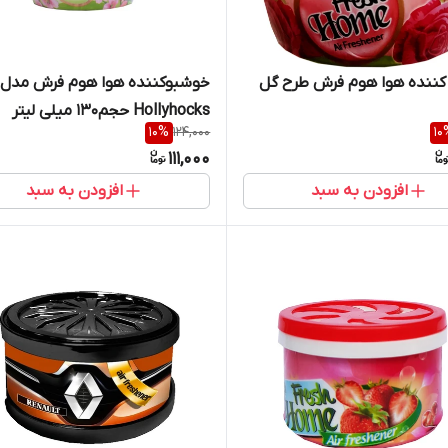
کننده هوا هوم فرش طرح گل
خوشبوکننده هوا هوم فرش مدل
Hollyhocks حجم130 میلی لیتر
10
%
124,000
10
111,000
افزودن به سبد
افزودن به سبد