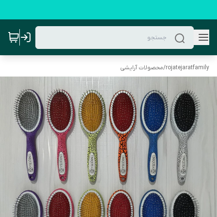
rojatejaratfamily
/
محصولات آرایشی